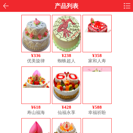
产品列表
¥336
¥238
¥358
优美旋律
蜘蛛超人
家和人寿
¥618
¥428
¥588
寿山福海
仙福永享
幸福祈盼