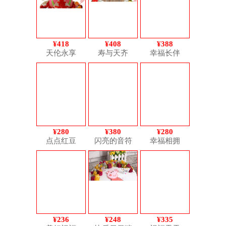
¥418
¥408
¥388
天伦永享
寿与天齐
幸福长伴
¥280
¥380
¥280
点点红豆
闪亮的音符
幸福相拥
¥236
¥248
¥335